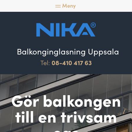
Balkonginglasning Uppsala
Tel:
08-410 417 63
Gör balkongen
till en trivsam
oas